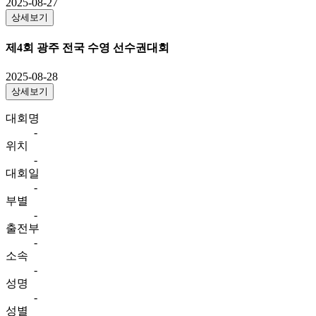
2025-08-27
상세보기
제4회 광주 전국 수영 선수권대회
2025-08-28
상세보기
대회명
-
위치
-
대회일
-
부별
-
출전부
-
소속
-
성명
-
성별