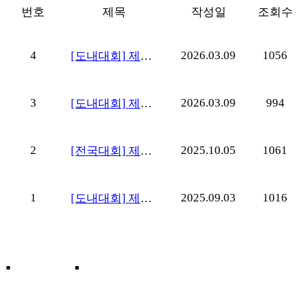
번호
제목
작성일
조회수
4
2026.03.09
1056
[도내대회] 제3
회 제주특별자치
도수영연맹 제주
3
2026.03.09
994
대표 선발전
[도내대회] 제3
(2026 전국생활
회 제주특별자치
체육대축전)_성
도수영연맹 제주
2
2025.10.05
1061
인부
대표 선발전(제
[전국대회] 제20
55회 전국소년체
회 수애기배 전
육대회, 2026 전
국 마스터즈 수
1
2025.09.03
1016
국생활체육대축
영대회
[도내대회] 제26
전)_학생부
회 교육감배 전
도 학생 수영대
회