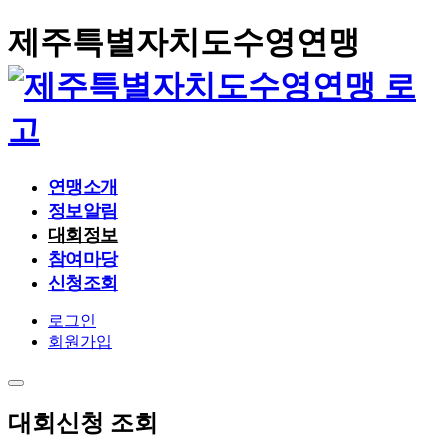
제주특별자치도수영연맹
연맹소개
정보알림
대회정보
회장인사말
참여마당
역대 회장 명단 및 주요 실적
공지사항
신청조회
임원 및 위원회 현황
언론보도
대회일정
오시는길
포토갤러리
대회기록
대회신청
로그인
시도연맹소식
자료실
회원가입
대회신청 조회